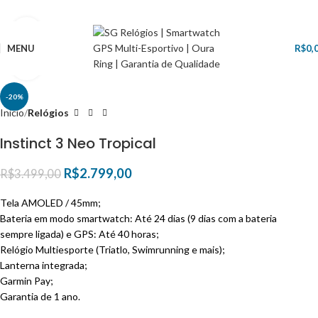
Assistir vídeo
MENU
R$
0,
Clique para ampliar
-20%
Início
Relógios
Instinct 3 Neo Tropical
R$
2.799,00
R$
3.499,00
Tela AMOLED / 45mm;
Bateria em modo smartwatch: Até 24 dias (9 dias com a bateria
sempre ligada) e GPS: Até 40 horas;
Relógio Multiesporte (Triatlo, Swimrunning e mais);
Lanterna integrada;
Garmin Pay;
Garantia de 1 ano.