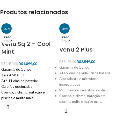
Produtos relacionados
-22%
-20%
ESGO
ESGO
TADO
TADO
Venu Sq 2 – Cool
Venu 2 Plus
Mint
R$
2.549,00
R$
3.199,00
R$
1.899,00
R$
2.450,00
Garantia de 1 ano;
Garantia de 1 ano;
Até 9 dias de vida útil da bateria;
Tela AMOLED;
Alto falante e microfone
Até 11 dias de bateria;
incorporados;
Calorias queimadas;
Monitoriza o seu ritmo cardíaco;
Corrida, ciclismo, natação em
Corrida, ciclismo, natação em
piscina e muito mais.
piscina, golfe e muito mais.