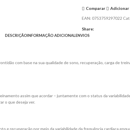
Comparar
Adicionar 
EAN:
0753759297022
Cat
Share:
DESCRIÇÃO
INFORMAÇÃO ADICIONAL
ENVIOS
ntidão com base na sua qualidade de sono, recuperação, carga de trein
einamento assim que acordar – juntamente com o status da variabilidade
ar o que deseja ver.
o e recuperação por meio da variabilidade da frequência cardíaca enqu