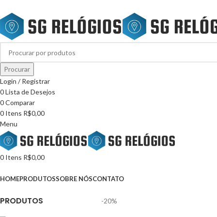
SG RELÓGIOS ESPECIALIZADA EM GPS ESPORTIVO
Procurar
Login / Registrar
0
Lista de Desejos
0
Comparar
0
Itens
R$
0,00
Menu
0
Itens
R$
0,00
Categorias
HOME
PRODUTOS
SOBRE NÓS
CONTATO
PRODUTOS
-20%