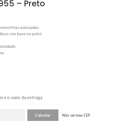
955 – Preto
i-esportivas avançadas
díaca com base no pulso
atividade
ixa
o e o valor da entrega
Não sei meu CEP