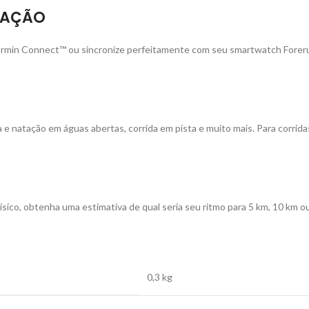
ZAÇÃO
armin Connect™ ou sincronize perfeitamente com seu smartwatch Forerun
ina e natação em águas abertas, corrida em pista e muito mais. Para corrid
físico, obtenha uma estimativa de qual seria seu ritmo para 5 km, 10 km
0,3 kg