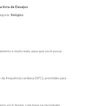
a lista de Desejos
egoria:
Relógios
amento e muito mais, para que você possa
 da frequência cardíaca (VFC), prontidão para
anto você dorme, com base na tecnologia