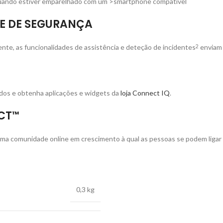
 quando estiver emparelhado com um >smartphone compatível
E DE SEGURANÇA
dente, as funcionalidades de assistência e deteção de incidentes
enviam 
2
ados e obtenha aplicações e widgets da
loja Connect IQ
.
CT
™
uma comunidade online em crescimento à qual as pessoas se podem ligar e
0,3 kg