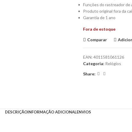
Funções do rastreador de 
Produto original fora da ca
Garantia de 1 ano
Fora de estoque
Comparar
Adicion
EAN:
4011581061126
Categoria:
Relógios
Share:
DESCRIÇÃO
INFORMAÇÃO ADICIONAL
ENVIOS