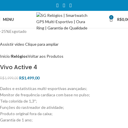
0
MENU
R$
0,0
-25%
Esgotado
Assistir vídeo
Clique para ampliar
Início
Relógios
Voltar aos Produtos
Vivo Active 4
R$
1.499,00
R$
1.999,00
Dados e estatísticas multi-esportivas avançadas;
Monitor de frequência cardíaca com base no pulso;
Tela colorida de 1,3″;
Funções do rastreador de atividade;
Produto original fora da caixa;
Garantia de 1 ano;