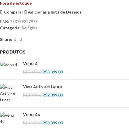
Fora de estoque
Comparar
Adicionar a lista de Desejos
EAN:
753759227975
Categoria:
Relógios
Share:
PRODUTOS
Venu 4
R$
3.399,00
R$
3.999,00
Vivo Active 6 Lunar
R$
2.099,00
R$
2.899,00
Venu 4s
R$
3.399,00
R$
3.999,00