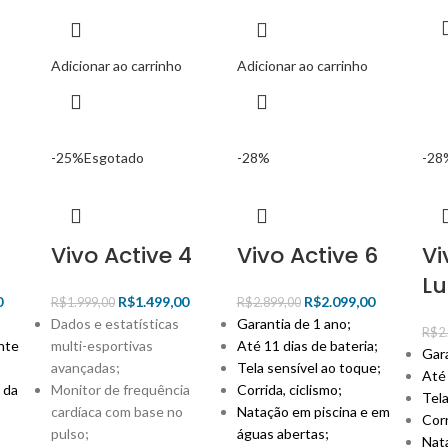
Adicionar ao carrinho
Adicionar ao carrinho
-25%
Esgotado
-28%
-28
Vivo Active 4
Vivo Active 6
Vi
Lu
0
R$
1.499,00
R$
2.099,00
R$
1.999,00
R$
2.899,00
Dados e estatísticas
Garantia de 1 ano;
R$
2
nte
multi-esportivas
Até 11 dias de bateria;
Gara
avançadas;
Tela sensível ao toque;
Até 
 da
Monitor de frequência
Corrida, ciclismo;
Tela
cardíaca com base no
Natação em piscina e em
Corr
pulso;
águas abertas;
Nat