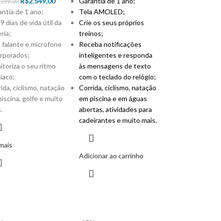
R$
2.549,00
Garantia de 1 ano;
.199,00
ntia de 1 ano;
Tela AMOLED;
9 dias de vida útil da
Crie os seus próprios
ria;
treinos;
 falante e microfone
Receba notificações
orporados;
inteligentes e responda
toriza o seu ritmo
às mensagens de texto
íaco;
com o teclado do relógio;
ida, ciclismo, natação
Corrida, ciclismo, natação
iscina, golfe e muito
em piscina e em águas
.
abertas, atividades
para
cadeirantes e muito mais.
mais
Adicionar ao carrinho