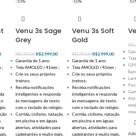
-10%
-10%
-15
t
Venu 3s Sage
Venu 3s Soft
V
Grey
Gold
R$
3
Gara
0
R$
2.999,00
R$
2.999,00
R$
3.350,00
R$
3.350,00
Tel
Garantia de 1 ano;
Garantia de 1 ano;
GPS
 ;
Tela AMOLED / 41mm ;
Tela AMOLED / 41mm ;
Ban
Crie os seus próprios
Crie os seus próprios
Lan
treinos;
treinos;
Pos
Receba notificações
Receba notificações
Gar
nda
inteligentes e responda
inteligentes e responda
Até 
to
às mensagens de texto
às mensagens de texto
mm)
gio;
com o teclado do relógio;
com o teclado do relógio;
sma
ação
Corrida, ciclismo, natação
Corrida, ciclismo, natação
s
em piscina e em águas
em piscina e em águas
ra
abertas, atividades
para
abertas, atividades
para
Adic
ais.
cadeirantes e muito mais.
cadeirantes e muito mais.