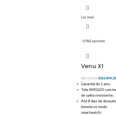
Ler mais
-10%
Esgotado
Venu X1
R$
4.499,0
R$
4.999,00
Garantia de 1 ano;
Tela AMOLED com le
de safira resistente;
Até 8 dias de duração
bateria no modo
smartwatch;