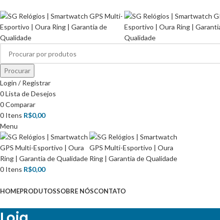
SG RELÓGIOS ESPECIALIZADA EM GPS ESPORTIVO
Procurar
Login / Registrar
0
Lista de Desejos
0
Comparar
0
Itens
R$
0,00
Menu
0
Itens
R$
0,00
Categorias
HOME
PRODUTOS
SOBRE NÓS
CONTATO
Loja