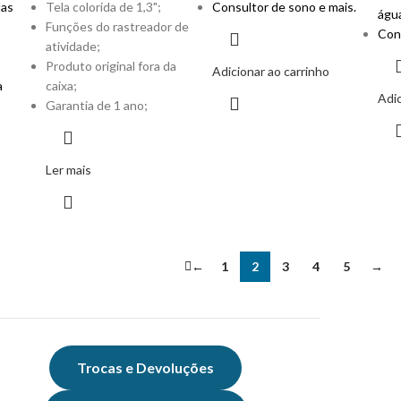
das
Tela colorida de 1,3";
Consultor de sono e mais.
águ
Funções do rastreador de
Con
atividade;
Produto original fora da
Adicionar ao carrinho
a
caixa;
Adic
Garantia de 1 ano;
Ler mais
←
1
2
3
4
5
→
Trocas e Devoluções