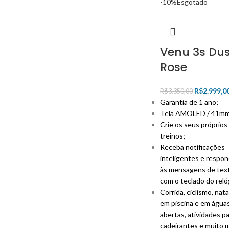
-10%
Esgotado
Venu 3s Dus
Rose
R$
2.999,0
R$
3.350,00
Garantia de 1 ano;
Tela AMOLED / 41mm
Crie os seus próprios
treinos;
Receba notificações
inteligentes e respo
às mensagens de tex
com o teclado do reló
Corrida, ciclismo, nat
em piscina e em água
abertas, atividades
pa
cadeirantes e muito m