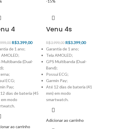
%
-15%
enu 4
Venu 4s
R$
3.399,00
R$
3.399,00
.999,00
R$
3.999,00
ntia de 1 ano;
Garantia de 1 ano;
a AMOLED;
Tela AMOLED;
 Multibanda (Dual-
GPS Multibanda (Dual-
d);
Band);
terna;
Possui ECG;
sui ECG;
Garmin Pay;
min Pay;
Até 12 dias de bateria (41
12 dias de bateria (45
mm) em modo
 em modo
smartwatch.
rtwatch.
Adicionar ao carrinho
ionar ao carrinho