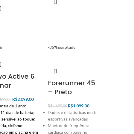
%
-35%
Esgotado
vo Active 6
Forerunner 45
nar
– Preto
R$
2.099,00
.899,00
ntia de 1 ano;
R$
1.099,00
R$
1.699,00
11 dias de bateria;
Dados e estatísticas multi
 sensível ao toque;
esportivas avançadas
ida, ciclismo;
Monitor de frequência
ação em piscina e em
cardíaca com base no