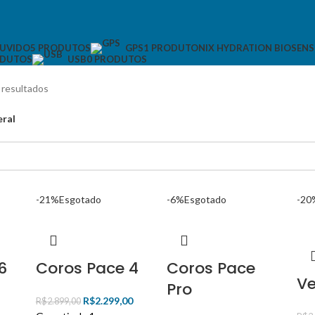
OUVIDO
5 PRODUTOS
NIX HYDRATION BIOSEN
GPS
1 PRODUTO
ODUTOS
USB
0 PRODUTOS
 resultados
eral
-21%
Esgotado
-6%
Esgotado
-20
6
Coros Pace 4
Coros Pace
Ve
Pro
R$
2.299,00
R$
2.899,00