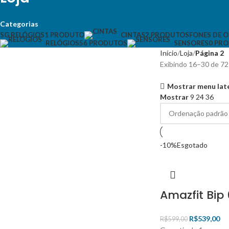
Categorias
SG RELÓGIOS
1 PRODUTO
FONES DE 
CINTAS
2 PRODUTOS
RELÓGIOS
56 PRODUTOS
SENSORES
0 PR
Início
Loja
Página 2
Exibindo 16–30 de 72
Mostrar menu lat
Mostrar
9
24
36
-10%
Esgotado
Amazfit Bip 
R$
539,00
R$
599,00