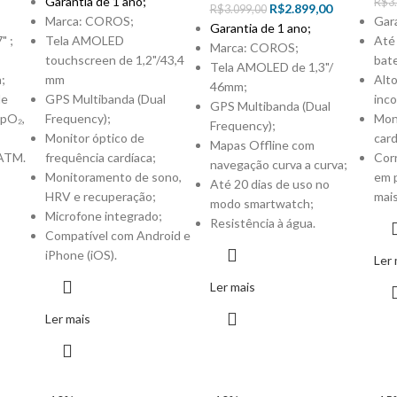
Garantia de 1 ano;
R$
3
R$
2.899,00
R$
3.099,00
Marca: COROS;
Gara
Garantia de 1 ano;
" ;
Tela AMOLED
Até 
Marca: COROS;
touchscreen de 1,2"/43,4
bate
Tela AMOLED de 1,3"/
;
mm
Alto
46mm;
de
GPS Multibanda (Dual
inc
GPS Multibanda (Dual
SpO₂,
Frequency);
Moni
Frequency);
Monitor óptico de
card
Mapas Offline com
 ATM.
frequência cardíaca;
Corr
navegação curva a curva;
Monitoramento de sono,
em p
Até 20 dias de uso no
HRV e recuperação;
mais
modo smartwatch;
Microfone integrado;
Resistência à água.
Compatível com Android e
iPhone (iOS).
Ler 
Ler mais
Ler mais